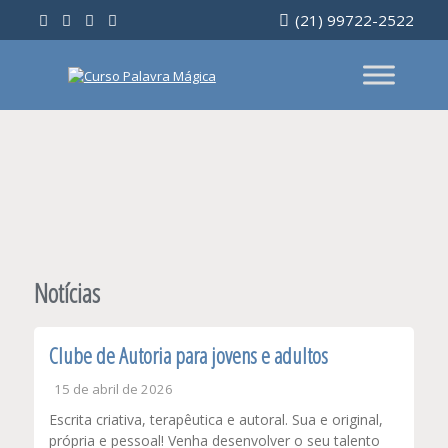
Ir
(21) 99722-2522
para
o
conteúdo
Notícias
Clube de Autoria para jovens e adultos
15 de abril de 2026
Escrita criativa, terapêutica e autoral. Sua e original,
própria e pessoal! Venha desenvolver o seu talento