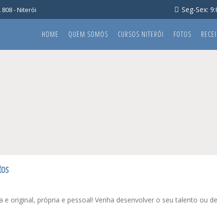
Seg-Sex: 9:0
808 - Niterói
HOME
QUEM SOMOS
CURSOS NITERÓI
FOTOS
RECEI
tos
Sua e original, própria e pessoal! Venha desenvolver o seu talento ou de