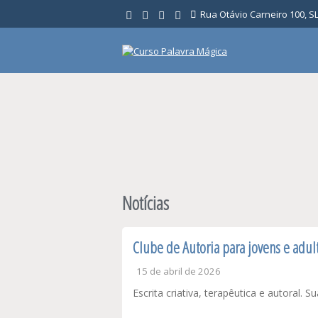
Ir
Rua Otávio Carneiro 100, SL 
para
o
conteúdo
Notícias
Clube de Autoria para jovens e adul
15 de abril de 2026
Escrita criativa, terapêutica e autoral. 