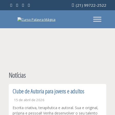
Ir
(21) 99722-2522
para
o
conteúdo
Notícias
Clube de Autoria para jovens e adultos
15 de abril de 2026
Escrita criativa, terapêutica e autoral. Sua e original,
própria e pessoal! Venha desenvolver o seu talento