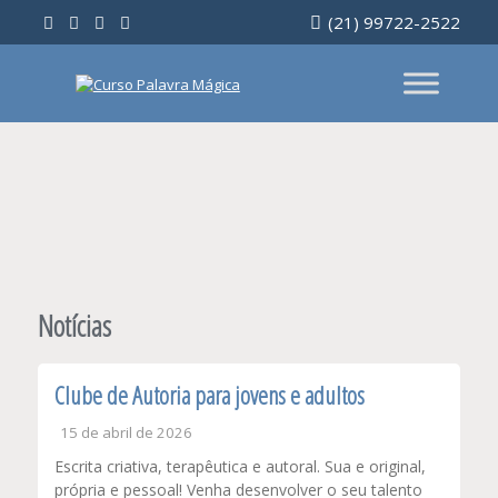
Ir
(21) 99722-2522
para
o
conteúdo
Notícias
Clube de Autoria para jovens e adultos
15 de abril de 2026
Escrita criativa, terapêutica e autoral. Sua e original,
própria e pessoal! Venha desenvolver o seu talento