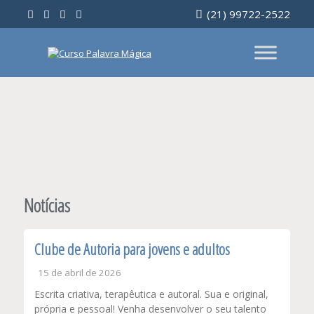
Ir
(21) 99722-2522
para
o
conteúdo
Notícias
Clube de Autoria para jovens e adultos
15 de abril de 2026
Escrita criativa, terapêutica e autoral. Sua e original,
própria e pessoal! Venha desenvolver o seu talento