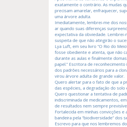
exatamente o contrário. As mudas qu
precisam amarelar, enfraquecer, supe
uma árvore adulta.
Imediatamente, lembrei-me dos noss
ar quando suas diferenças surpreende
expectativa da obviedade. Lembrei-
suspeita de que não atingirão o suce
Lya Luft, em seu livro “O Rio do Mei
fosse obediente e atenta, que não c
durante as aulas e finalmente domas
papel.” Escritora de reconhecimento 
dos padrões necessários para a clona
virou árvore adulta de grande valor.
Quero alertar para o fato de que a 
das espécies, a degradação do solo e
Quero questionar a tentativa de pad
indiscriminada de medicamentos, em
de resultados nem sempre previsívei
Fortalecida em minhas convicções e 
bandeira pela “biodiversidade” dos 
Escrevo para que nos lembremos do q