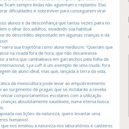
e ficam sempre lindas não aguentam o replantio. Elas
rar dificuldades e sobreviver para conseguirem virar
os alunos e da desconfiança que tantas vezes paira no
m o olhar dos adultos, invadindo sua habitual
me do descrédito depositado em algumas crianças e da
sso!
o” narra sua trajetória como aluna medíocre: “Queriam que
aísse na risada fora de hora, que não devaneasse
se a letra que cambaleava em garranchos pela folha de
internacional, Lya Luft é um exemplo de uma muda, fora
gem de aluno ideal, mas que, lançada à terra da vida,
prática da monocultura pode levar ao empobrecimento
 ao surgimento de pragas que se instalarão a revelia.
ronizar comportamentos escolares com a utilização
 crianças absolutamente saudáveis, numa eterna busca
s.
apoiada nas lições da natureza, quero levantar uma
seres humanos!
ue nos ensinou a natureza nos laboratórios e canteiros