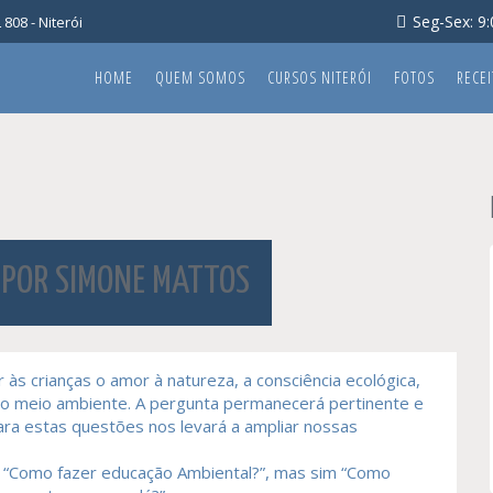
Seg-Sex: 9:0
808 - Niterói
HOME
QUEM SOMOS
CURSOS NITERÓI
FOTOS
RECEI
 POR SIMONE MATTOS
s crianças o amor à natureza, a consciência ecológica,
 o meio ambiente. A pergunta permanecerá pertinente e
para estas questões nos levará a ampliar nossas
á “Como fazer educação Ambiental?”, mas sim “Como