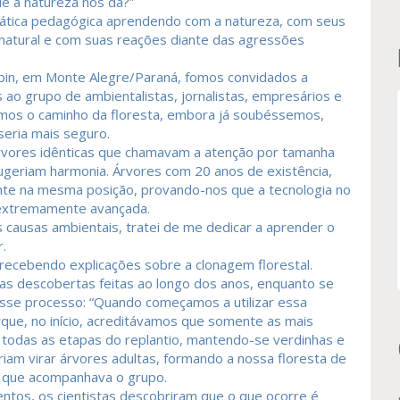
ue a natureza nos dá?”
prática pedagógica aprendendo com a natureza, com seus
atural e com suas reações diante das agressões
abin, em Monte Alegre/Paraná, fomos convidados a
ao grupo de ambientalistas, jornalistas, empresários e
mos o caminho da floresta, embora já soubéssemos,
 seria mais seguro.
vores idênticas que chamavam a atenção por tamanha
ugeriam harmonia. Árvores com 20 anos de existência,
te na mesma posição, provando-nos que a tecnologia no
 extremamente avançada.
 causas ambientais, tratei de me dedicar a aprender o
.
 recebendo explicações sobre a clonagem florestal.
as descobertas feitas ao longo dos anos, enquanto se
sse processo: “Quando começamos a utilizar essa
que, no início, acreditávamos que somente as mais
todas as etapas do replantio, mantendo-se verdinhas e
iam virar árvores adultas, formando a nossa floresta de
a que acompanhava o grupo.
ntos, os cientistas descobriram que o que ocorre é