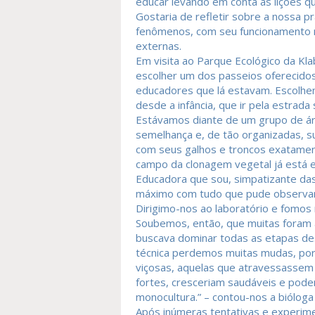
educar levando em conta as lições q
Gostaria de refletir sobre a nossa 
fenômenos, com seu funcionamento n
externas.
Em visita ao Parque Ecológico da Kl
escolher um dos passeios oferecidos 
educadores que lá estavam. Escolhe
desde a infância, que ir pela estrada
Estávamos diante de um grupo de ár
semelhança e, de tão organizadas, s
com seus galhos e troncos exatamen
campo da clonagem vegetal já está
Educadora que sou, simpatizante das
máximo com tudo que pude observar
Dirigimo-nos ao laboratório e fomos
Soubemos, então, que muitas foram 
buscava dominar todas as etapas de
técnica perdemos muitas mudas, por
viçosas, aquelas que atravessassem 
fortes, cresceriam saudáveis e poder
monocultura.” – contou-nos a biólog
Após inúmeras tentativas e experime