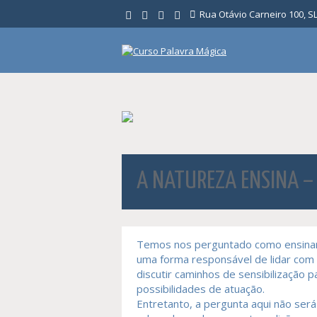
Ir
Rua Otávio Carneiro 100, SL 
para
o
conteúdo
A NATUREZA ENSINA –
Temos nos perguntado como ensinar à
uma forma responsável de lidar com
discutir caminhos de sensibilização 
possibilidades de atuação.
Entretanto, a pergunta aqui não ser