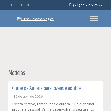
Ir
(21) 99722-2522
para
o
conteúdo
Notícias
Clube de Autoria para jovens e adultos
15 de abril de 2026
Escrita criativa, terapêutica e autoral. Sua e original,
própria e pessoal! Venha desenvolver o seu talento