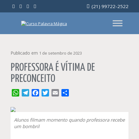
Ir
(21) 99722-2522
para
o
conteúdo
Publicado em
1 de setembro de 2023
PROFESSORA É VÍTIMA DE
PRECONCEITO
WhatsApp
Telegram
Facebook
Twitter
Email
Compartilhar
Alunos filmam momento quando professora recebe
um bombril