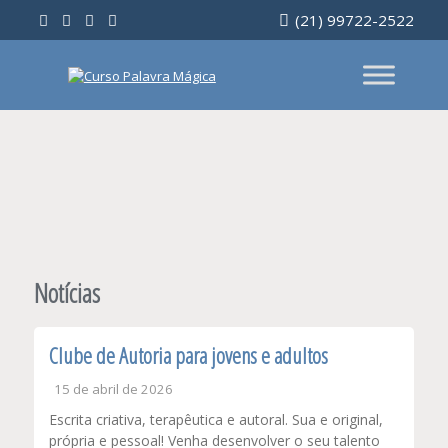
Ir
(21) 99722-2522
para
o
conteúdo
Notícias
Clube de Autoria para jovens e adultos
15 de abril de 2026
Escrita criativa, terapêutica e autoral. Sua e original,
própria e pessoal! Venha desenvolver o seu talento