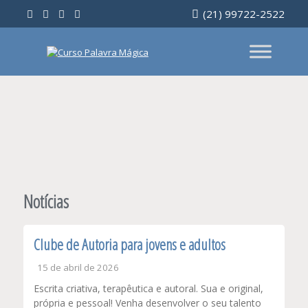
Ir
(21) 99722-2522
para
o
conteúdo
Notícias
Clube de Autoria para jovens e adultos
15 de abril de 2026
Escrita criativa, terapêutica e autoral. Sua e original,
própria e pessoal! Venha desenvolver o seu talento