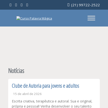
Ir
(21) 99722-2522
para
o
conteúdo
Notícias
Clube de Autoria para jovens e adultos
15 de abril de 2026
Escrita criativa, terapêutica e autoral. Sua e original,
própria e pessoal! Venha desenvolver o seu talento