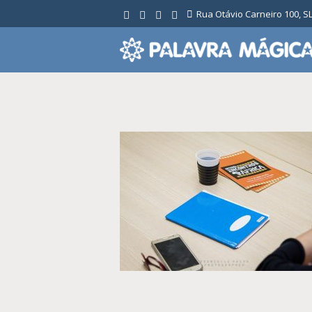
Ir
Rua Otávio Carneiro 100, SL 
para
o
conteúdo