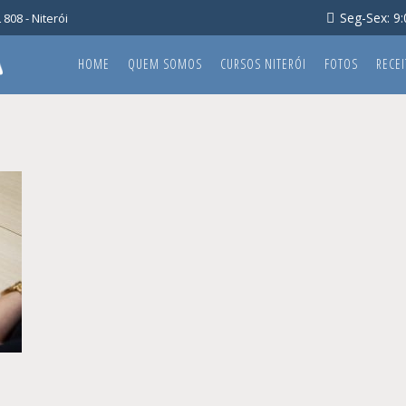
Seg-Sex: 9:0
808 - Niterói
HOME
QUEM SOMOS
CURSOS NITERÓI
FOTOS
RECEI