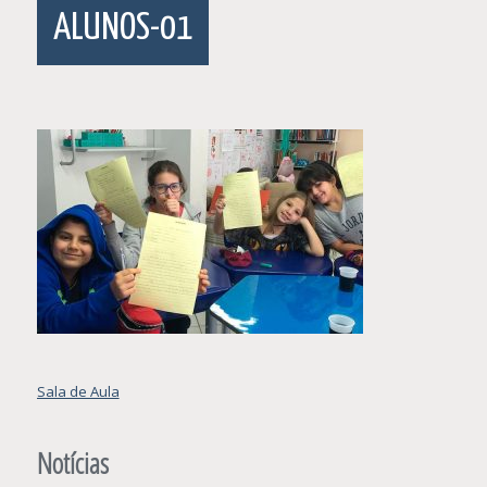
ALUNOS-01
Navegação
Sala de Aula
de
Post
Notícias