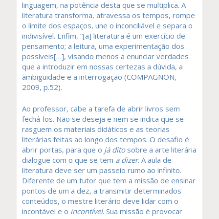
linguagem, na potência desta que se multiplica. A
literatura transforma, atravessa os tempos, rompe
o limite dos espaços, une o inconciliável e separa o
indivisível. Enfim, “[a] literatura é um exercício de
pensamento; a leitura, uma experimentação dos
possíveis[…], visando menos a enunciar verdades
que a introduzir em nossas certezas a dúvida, a
ambiguidade e a interrogação (COMPAGNON,
2009, p.52).
Ao professor, cabe a tarefa de abrir livros sem
fechá-los. Não se deseja e nem se indica que se
rasguem os materiais didáticos e as teorias
literárias feitas ao longo dos tempos. O desafio é
abrir portas, para que o
já dito
sobre a arte literária
dialogue com o que se tem
a dizer
. A aula de
literatura deve ser um passeio rumo ao infinito.
Diferente de um tutor que tem a missão de ensinar
pontos de um a dez, a transmitir determinados
conteúdos, o mestre literário deve lidar com o
incontável e o
incontível
. Sua missão é provocar