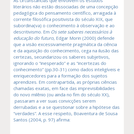
As circunstâncias que envolvem os estudos
literários não estão dissociadas de uma concepção
pedagógica do pensamento científico, arraigada à
corrente filosófica positivista do século XIX, que
subordina(va) o conhecimento à observação e ao
descritivismo. Em
Os sete saberes necessários à
educação do futuro
, Edgar Morin (2000) defende
que a visão excessivamente pragmática da ciência
e da aquisição do conhecimento, cega na ilusão das
certezas, secundarizou os saberes subjetivos,
ignorando o “inesperado” e as “incertezas do
conhecimento” (pp.30-31) como dados inteligíveis e
enriquecedores para a formação dos sujeitos
aprendizes. Em contrapartida, as próprias ciências
chamadas exatas, em face das imprevisibilidades
do novo milênio (ou ainda no fim do século XX),
passaram a ver suas convicções serem
derrubadas e a se questionar sobre a hipótese das
“verdades”. A esse respeito, Boaventura de Sousa
Santos (2004, p. 97) afirma: