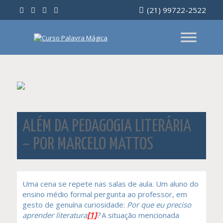
Ir
(21) 99722-2522
para
o
conteúdo
ALÉM DA PEDAGOGIA LITERÁRIA
– POR MARCELO MATTOS
Uma cena se repete nas salas de aula. Um aluno do
ensino médio formal pergunta ao professor, em
gesto de genuína curiosidade:
Por que eu preciso
aprender literatura
[1]
?
A situação mencionada