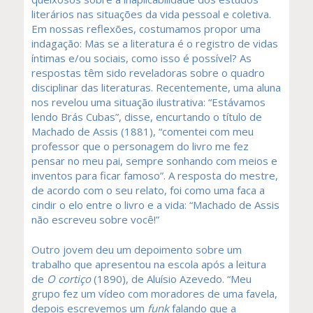
literários nas situações da vida pessoal e coletiva.
Em nossas reflexões, costumamos propor uma
indagação: Mas se a literatura é o registro de vidas
íntimas e/ou sociais, como isso é possível? As
respostas têm sido reveladoras sobre o quadro
disciplinar das literaturas. Recentemente, uma aluna
nos revelou uma situação ilustrativa: “Estávamos
lendo Brás Cubas”, disse, encurtando o título de
Machado de Assis (1881), “comentei com meu
professor que o personagem do livro me fez
pensar no meu pai, sempre sonhando com meios e
inventos para ficar famoso”. A resposta do mestre,
de acordo com o seu relato, foi como uma faca a
cindir o elo entre o livro e a vida: “Machado de Assis
não escreveu sobre você!”
Outro jovem deu um depoimento sobre um
trabalho que apresentou na escola após a leitura
de
O cortiço
(1890), de Aluísio Azevedo. “Meu
grupo fez um vídeo com moradores de uma favela,
depois escrevemos um
funk
falando que a