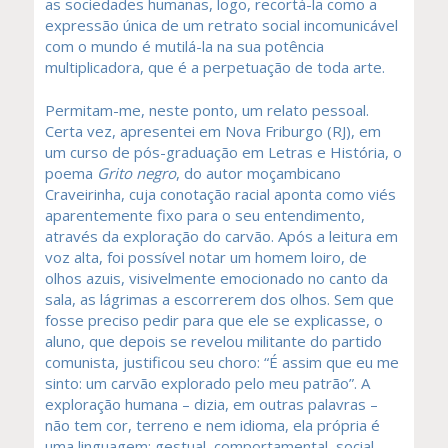
as sociedades humanas, logo, recortá-la como a
expressão única de um retrato social incomunicável
com o mundo é mutilá-la na sua potência
multiplicadora, que é a perpetuação de toda arte.
Permitam-me, neste ponto, um relato pessoal.
Certa vez, apresentei em Nova Friburgo (RJ), em
um curso de pós-graduação em Letras e História, o
poema
Grito negro
, do autor moçambicano
Craveirinha, cuja conotação racial aponta como viés
aparentemente fixo para o seu entendimento,
através da exploração do carvão. Após a leitura em
voz alta, foi possível notar um homem loiro, de
olhos azuis, visivelmente emocionado no canto da
sala, as lágrimas a escorrerem dos olhos. Sem que
fosse preciso pedir para que ele se explicasse, o
aluno, que depois se revelou militante do partido
comunista, justificou seu choro: “É assim que eu me
sinto: um carvão explorado pelo meu patrão”. A
exploração humana – dizia, em outras palavras –
não tem cor, terreno e nem idioma, ela própria é
uma linguagem: gestual, comportamental, social,