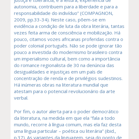
justiça e tolerância, e a leitura, experiência de
autonomia, contribuem para a liberdade e para a
responsabilidade do indivíduo” (COMPAGNON,
2009, pp.33-34). Neste caso, põem-se em
evidência a condição de luta da obra literária, tantas
vezes feita arma de consciência e mobilização. Há
pouco, citamos vozes africanas proferidas contra o
poder colonial português. Não se pode ignorar tão
pouco a investida do modernismo brasileiro contra
um imperialismo cultural, bem como a importância
do romance regionalista de 30 na denúncia das
desigualdades e injustiças em um país de
concentração de renda e de privilégios sudestinos.
Há inúmeras obras na literatura mundial que
atestam para o potencial revolucionário da arte
verbal.
Por fim, o autor alerta para o poder democrático
da literatura, na medida em que ela “fala a todo
mundo, recorre à língua comum, mas ela faz desta
uma língua particular – poética ou literária” (ibid.,
p.37). As variantes da linguagem, seja do ponto de