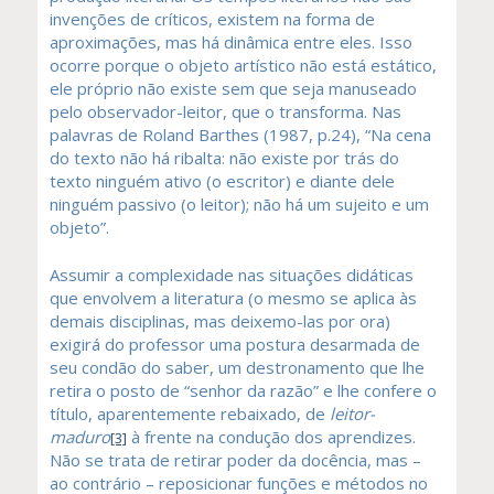
invenções de críticos, existem na forma de
aproximações, mas há dinâmica entre eles. Isso
ocorre porque o objeto artístico não está estático,
ele próprio não existe sem que seja manuseado
pelo observador-leitor, que o transforma. Nas
palavras de Roland Barthes (1987, p.24), “Na cena
do texto não há ribalta: não existe por trás do
texto ninguém ativo (o escritor) e diante dele
ninguém passivo (o leitor); não há um sujeito e um
objeto”.
Assumir a complexidade nas situações didáticas
que envolvem a literatura (o mesmo se aplica às
demais disciplinas, mas deixemo-las por ora)
exigirá do professor uma postura desarmada de
seu condão do saber, um destronamento que lhe
retira o posto de “senhor da razão” e lhe confere o
título, aparentemente rebaixado, de
leitor-
maduro
à frente na condução dos aprendizes.
[3]
Não se trata de retirar poder da docência, mas –
ao contrário – reposicionar funções e métodos no