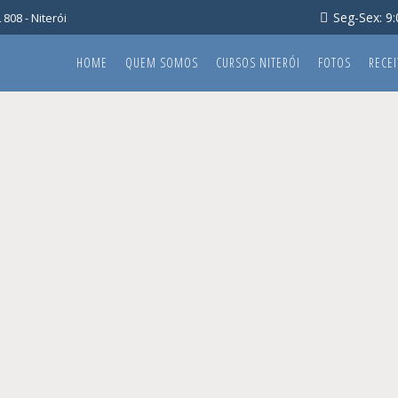
Seg-Sex: 9:0
808 - Niterói
HOME
QUEM SOMOS
CURSOS NITERÓI
FOTOS
RECEI