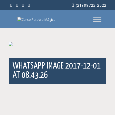
Ir
(21) 99722-2522
para
o
conteúdo
WHATSAPP IMAGE 2017-12-01
AT 08.43.26