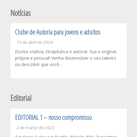
de
Post
Notícias
Clube de Autoria para jovens e adultos
15 de abril de 2026
Escrita criativa, terapêutica e autoral. Sua e original,
própria e pessoal! Venha desenvolver o seu talento
ou descobrir que você...
Editorial
EDITORIAL 1 – nosso compromisso
2 de março de 2023
A palavra é viva e pulsante. Através dela, buscamos