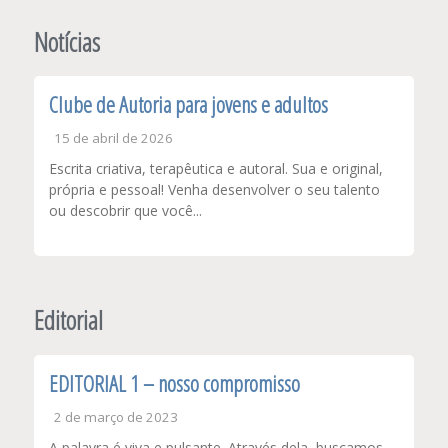
de
Post
Notícias
Clube de Autoria para jovens e adultos
15 de abril de 2026
Escrita criativa, terapêutica e autoral. Sua e original,
própria e pessoal! Venha desenvolver o seu talento
ou descobrir que você...
Editorial
EDITORIAL 1 – nosso compromisso
2 de março de 2023
A palavra é viva e pulsante. Através dela, buscamos