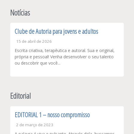
de
Post
Notícias
Clube de Autoria para jovens e adultos
15 de abril de 2026
Escrita criativa, terapêutica e autoral. Sua e original,
própria e pessoal! Venha desenvolver o seu talento
ou descobrir que você...
Editorial
EDITORIAL 1 – nosso compromisso
2 de março de 2023
A palavra é viva e pulsante. Através dela, buscamos