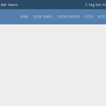
Seg-Sex: 9:0
808 - Niterói
HOME
QUEM SOMOS
CURSOS NITERÓI
FOTOS
RECEI