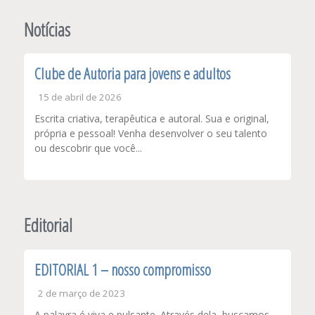
de
Post
Notícias
Clube de Autoria para jovens e adultos
15 de abril de 2026
Escrita criativa, terapêutica e autoral. Sua e original,
própria e pessoal! Venha desenvolver o seu talento
ou descobrir que você...
Editorial
EDITORIAL 1 – nosso compromisso
2 de março de 2023
A palavra é viva e pulsante. Através dela, buscamos