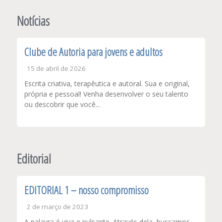
de
Post
Notícias
Clube de Autoria para jovens e adultos
15 de abril de 2026
Escrita criativa, terapêutica e autoral. Sua e original,
própria e pessoal! Venha desenvolver o seu talento
ou descobrir que você...
Editorial
EDITORIAL 1 – nosso compromisso
2 de março de 2023
A palavra é viva e pulsante. Através dela, buscamos