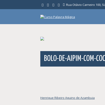
Ir
Rua Otávio Carneiro 100, SL 
para
o
conteúdo
BOLO-DE-AIPIM-COM-CO
Navegação
Henrique Ribeiro Aquino de Azambuja