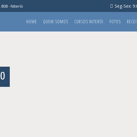
Seg-Sex: 9:0
808 - Niterói
HOME
QUEM SOMOS
CURSOS NITERÓI
FOTOS
RECEI
CO