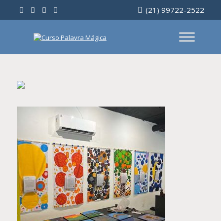
Ir
(21) 99722-2522
para
o
conteúdo