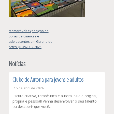
Navegação
Memorável: exposição de
obras de crianças e
de
adolescentes em Galeria de
Post
Artes. (NOV/DEZ 2025)
Notícias
Clube de Autoria para jovens e adultos
15 de abril de 2026
Escrita criativa, terapêutica e autoral. Sua e original,
própria e pessoal! Venha desenvolver o seu talento
ou descobrir que você...