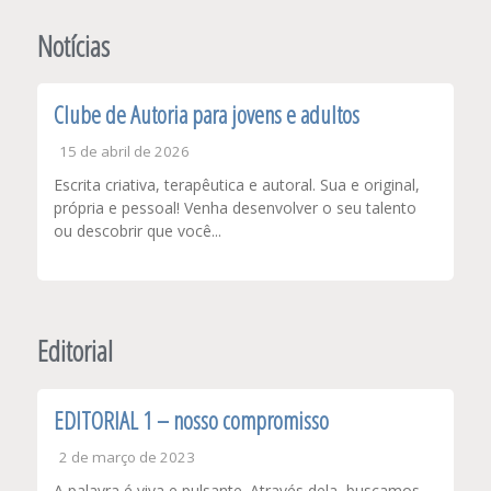
de
Post
Notícias
Clube de Autoria para jovens e adultos
15 de abril de 2026
Escrita criativa, terapêutica e autoral. Sua e original,
própria e pessoal! Venha desenvolver o seu talento
ou descobrir que você...
Editorial
EDITORIAL 1 – nosso compromisso
2 de março de 2023
A palavra é viva e pulsante. Através dela, buscamos