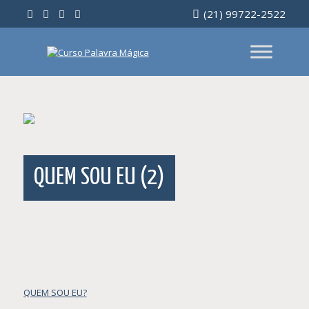
Ir
(21) 99722-2522
para
o
conteúdo
QUEM SOU EU (2)
Navegação
QUEM SOU EU?