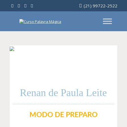
Ir
(21) 99722-2522
para
o
conteúdo
Renan de Paula Leite
MODO DE PREPARO