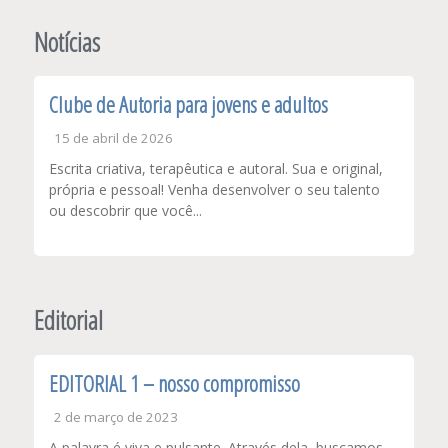
de
Post
Notícias
Clube de Autoria para jovens e adultos
15 de abril de 2026
Escrita criativa, terapêutica e autoral. Sua e original,
própria e pessoal! Venha desenvolver o seu talento
ou descobrir que você...
Editorial
EDITORIAL 1 – nosso compromisso
2 de março de 2023
A palavra é viva e pulsante. Através dela, buscamos