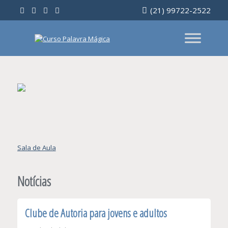
Ir
(21) 99722-2522
para
o
conteúdo
Navegação
Sala de Aula
de
Post
Notícias
Clube de Autoria para jovens e adultos