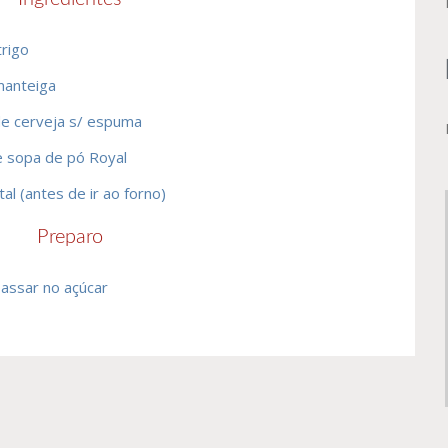
trigo
manteiga
de cerveja s/ espuma
e sopa de pó Royal
tal (antes de ir ao forno)
Preparo
passar no açúcar