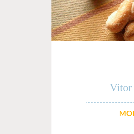
Vitor
MOD