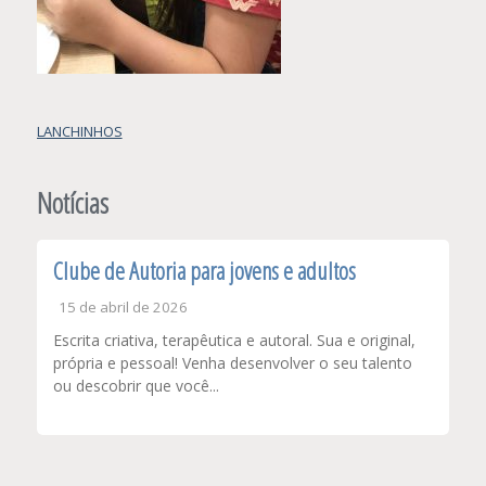
Navegação
LANCHINHOS
de
Post
Notícias
Clube de Autoria para jovens e adultos
15 de abril de 2026
Escrita criativa, terapêutica e autoral. Sua e original,
própria e pessoal! Venha desenvolver o seu talento
ou descobrir que você...