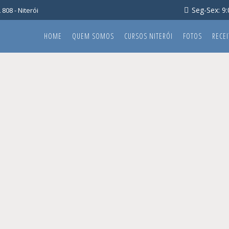
Seg-Sex: 9:0
808 - Niterói
HOME
QUEM SOMOS
CURSOS NITERÓI
FOTOS
RECEI