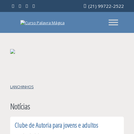
Ir
(21) 99722-2522
para
o
conteúdo
Navegação
LANCHINHOS
de
Post
Notícias
Clube de Autoria para jovens e adultos