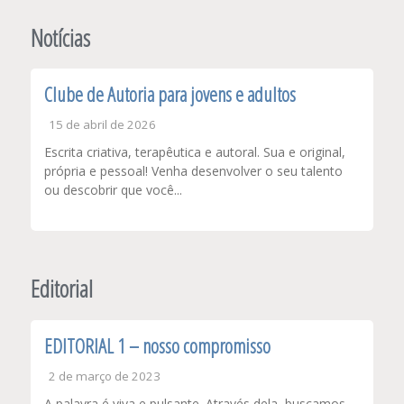
de
Post
Notícias
Clube de Autoria para jovens e adultos
15 de abril de 2026
Escrita criativa, terapêutica e autoral. Sua e original,
própria e pessoal! Venha desenvolver o seu talento
ou descobrir que você...
Editorial
EDITORIAL 1 – nosso compromisso
2 de março de 2023
A palavra é viva e pulsante. Através dela, buscamos