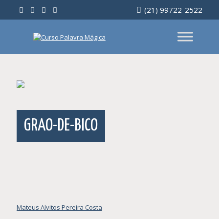
Ir
(21) 99722-2522
para
o
conteúdo
GRAO-DE-BICO
Navegação
Mateus Alvitos Pereira Costa