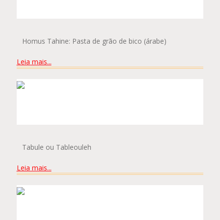
LUIZA AMIM MOREIRA VAZ
Homus Tahine: Pasta de grão de bico (árabe)
Leia mais...
MARIANA NEFFÁ LAPA E SILVA
Tabule ou Tableouleh
Leia mais...
CAIO GOMES SABBAGH