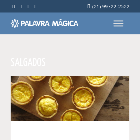
Ir
(21) 99722-2522
para
o
conteúdo
SALGADOS
ANA CAROLINA BRANTES