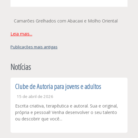
Camarões Grelhados com Abacaxi e Molho Oriental
Leia mais...
Navegação
Publicações mais antigas
por
posts
Notícias
Clube de Autoria para jovens e adultos
15 de abril de 2026
Escrita criativa, terapêutica e autoral. Sua e original,
própria e pessoal! Venha desenvolver o seu talento
ou descobrir que você...